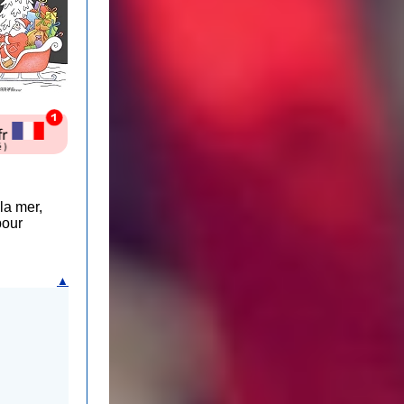
la mer,
pour
▲