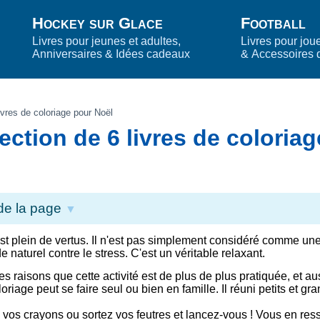
Hockey sur Glace
Football
Livres pour jeunes et adultes,
Livres pour jou
Anniversaires & Idées cadeaux
& Accessoires 
ivres de coloriage pour Noël
ection de 6 livres de coloriag
de la page
▼
st plein de vertus. Il n'est pas simplement considéré comme un
e naturel contre le stress. C'est un véritable relaxant.
es raisons que cette activité est de plus de plus pratiquée, et au
oriage peut se faire seul ou bien en famille. Il réuni petits et gra
 vos crayons ou sortez vos feutres et lancez-vous ! Vous en res