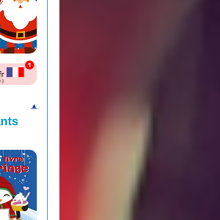
▲
ants