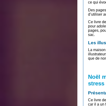
ce qui évo
Des pages 
d’utiliser 
Ce livre d
pour adole
pages, pou
sac.
Les illu
La maison 
illustrateu
que de no
Noël m
stress
Présent
Ce livre d
car il a un 