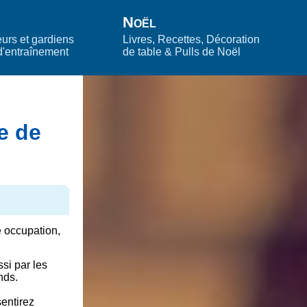
Noël
eurs et gardiens
Livres, Recettes, Décoration
d'entraînement
de table & Pulls de Noël
e de
e occupation,
ssi par les
nds.
sentirez