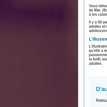
Vous retro
de fête (fl
à les color
Il y a 66 
adultes et
adolescent
L’illustr
L'illustra
qu'elle a é
passionnée
la forêt, 
adultes.
D'a
Retrou