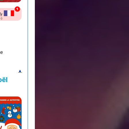
se
▲
oël