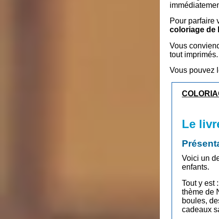
immédiatement
Pour parfaire 
coloriage de
Vous conviendr
tout imprimés.
Vous pouvez l
COLORIA
Le liv
Présent
Voici un d
enfants.
Tout y est 
thème de N
boules, de
cadeaux sa