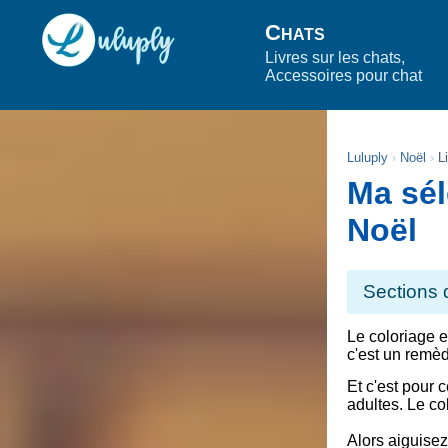
Chats
Livres sur les chats,
Accessoires pour chat
Luluply
Noël
L
Ma sél
Noël
Sections 
Le coloriage e
c'est un remèd
Et c'est pour c
adultes.
Le col
Alors aiguisez