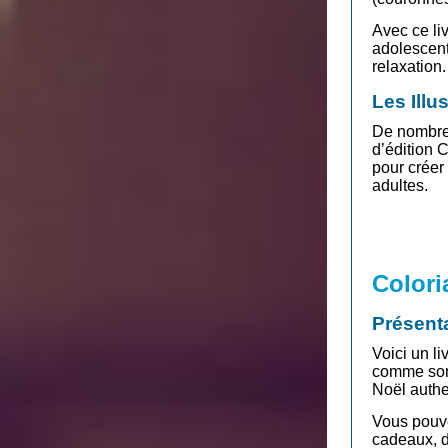
Avec ce li
adolescent
relaxation.
Les Illu
De nombreu
d’édition 
pour créer
adultes.
Colori
Présent
Voici un li
comme son 
Noël authe
Vous pouve
cadeaux, d