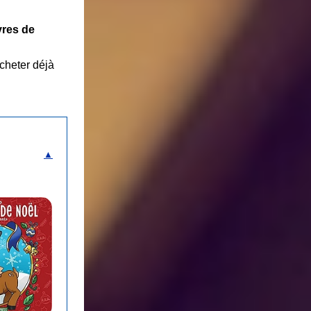
ivres de
acheter déjà
▲