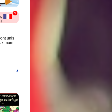
sont unis
 maximum
▲