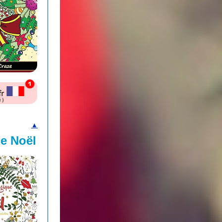
▲
e Noël