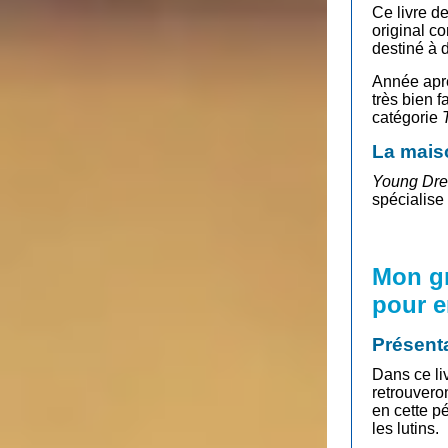
Ce livre d
original c
destiné à d
Année aprè
très bien f
catégorie
La mais
Young Dre
spécialise 
Mon gr
pour e
Présent
Dans ce li
retrouvero
en cette p
les lutins.