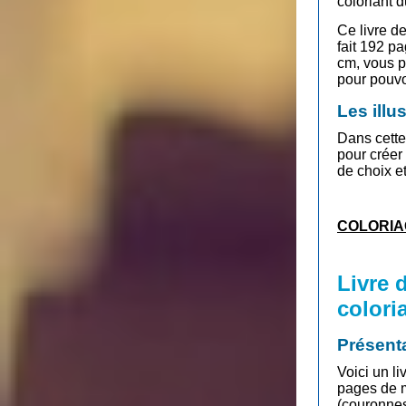
coloriant 
Ce livre d
fait 192 p
cm, vous p
pour pouvo
Les illu
Dans cette 
pour créer
de choix et
COLORIA
Livre 
colori
Présent
Voici un l
pages de m
(couronnes