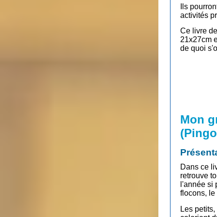
Ils pourro
activités 
Ce livre d
21x27cm et
de quoi s'o
Mon gr
(Pingo
Présent
Dans ce li
retrouve to
l'année si 
flocons, le
Les petits